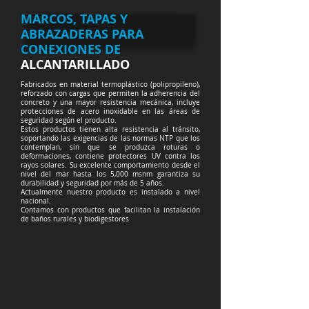
MARCOS, TAPAS Y
ABRAZADERAS PARA
CONEXIONES DE
ALCANTARILLADO
Fabricados en material termoplástico (polipropileno),
reforzado con cargas que permiten la adherencia del
concreto y una mayor resistencia mecánica, incluye
protecciones de acero inoxidable en las áreas de
seguridad según el producto.
Estos productos tienen alta resistencia al tránsito,
soportando las exigencias de las normas NTP que los
contemplan, sin que se produzca roturas o
deformaciones, contiene protectores UV contra los
rayos solares. Su excelente comportamiento desde el
nivel del mar hasta los 5,000 msnm garantiza su
durabilidad y seguridad por más de 5 años.
Actualmente nuestro producto es instalado a nivel
nacional.
Contamos con productos que facilitan la instalación
de baños rurales y biodigestores